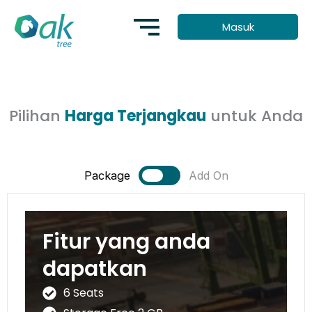
Lewati
Masuk
ke
konten
Pilihan
Harga Terjangkau
untuk Anda
Package
Add On
Fitur yang anda
Paket tambahan
dapatkan
kami
6 Seats
Accurate Online Integration
Include 2 User AOL + Profit Center and