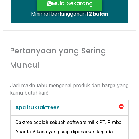
Mulai Sekarang
Minimal berlangganan
12 bulan
Pertanyaan yang Sering
Berlangganan Sekarang!
Rp2.400.000 / bulan
+1 User Rp 250.000 / bulan
Muncul
Mulai Sekarang
Jadi makin tahu mengenai produk dan harga yang
Minimal berlangganan
12 bulan
kamu butuhkan!
Apa itu Oaktree?
Oaktree adalah sebuah software milik PT. Rimba
Ananta Vikasa yang siap dipasarkan kepada