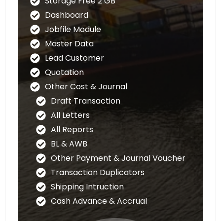
Storage Free 2 GB
AOL API
Dashboard
Jobfile Module
Customer Platform
Master Data
Tracking Shipment
Lead Customer
Multi Branch
Quotation
Tracking Lite
Other Cost & Journal
Draft Transaction
Accurate Online Integrator
All Letters
Specifically used Accurate Online
All Reports
Storage
BL & AWB
Up to 500 mb
Other Payment & Journal Voucher
Rp9.500.000 / Tahun
Transaction Duplicators
Shipping Intruction
Rp2.500.000 / Tahun
Cash Advance & Accrual
Rp4.000.000 / Tahun