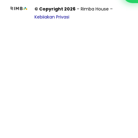
© Copyright 2026
– Rimba House –
Kebijakan Privasi
Kunjungi
Try Free
Demo Now!
Name
*