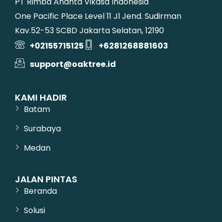
PT Rimba Ananta Vikasa Indonesia
One Pacific Place Level 11 Jl Jend. Sudirman
Kav.52-53 SCBD Jakarta Selatan, 12190
+02155715125
+6281268881603
support@oaktree.id
KAMI HADIR
Batam
Surabaya
Medan
JALAN PINTAS
Beranda
Solusi